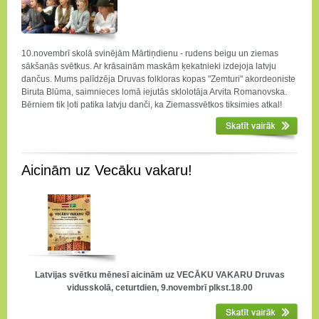
10.novembrī skolā svinējām Mārtiņdienu - rudens beigu un ziemas
sākšanās svētkus. Ar krāsainām maskām ķekatnieki izdejoja latvju
dančus. Mums palīdzēja Druvas folkloras kopas "Zemturi" akordeoniste
Biruta Blūma, saimnieces lomā iejutās sklolotāja Arvita Romanovska.
Bērniem tik ļoti patika latvju danči, ka Ziemassvētkos tiksimies atkal!
Aicinām uz Vecāku vakaru!
Latvijas svētku mēnesī aicinām uz VECĀKU VAKARU Druvas
vidusskolā, ceturtdien, 9.novembrī plkst.18.00