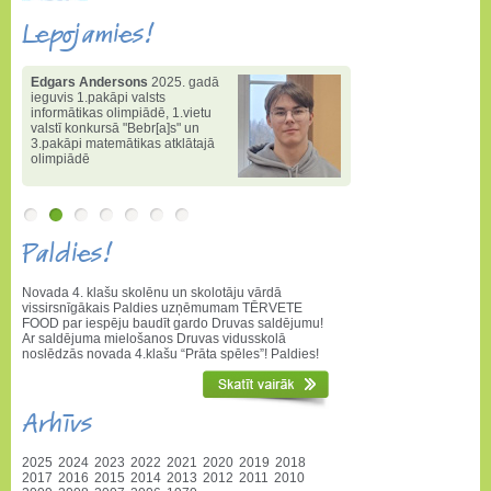
Lepojamies!
Edgars Andersons
2025. gadā
ieguvis 1.pakāpi valsts
informātikas olimpiādē
,
1.vietu
valstī konkursā "Bebr[a]s" un
3.pakāpi matemātikas atklātajā
olimpiādē
Paldies!
Novada 4. klašu skolēnu un skolotāju vārdā
vissirsnīgākais Paldies uzņēmumam TĒRVETE
FOOD par iespēju baudīt gardo Druvas saldējumu!
Ar saldējuma mielošanos Druvas vidusskolā
noslēdzās novada 4.klašu “Prāta spēles”! Paldies!
Arhīvs
2025
2024
2023
2022
2021
2020
2019
2018
2017
2016
2015
2014
2013
2012
2011
2010