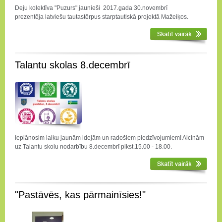
Deju kolektīva "Puzurs" jaunieši 2017.gada 30.novembrī
prezentēja latviešu tautastērpus starptautiskā projektā Mažeiķos.
Talantu skolas 8.decembrī
Ieplānosim laiku jaunām idejām un radošiem piedzīvojumiem! Aicinām
uz Talantu skolu nodarbību 8.decembrī plkst.15.00 - 18.00.
"Pastāvēs, kas pārmainīsies!"