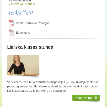
Vārda dienu svin:
Genoveva, Madara
Ieskaties!
Stundu saraksta izmaiņas
Ēdienkarte
Lieliska klases stunda
Valsts bērnu tiesību aizsardzības inspekcijas (VBTAI) rīkotajā konkursā
pedagogiem par labāko klases audzināšanas stundu skolotājas Līgas
Kaļišukas darbs atzīts par vienu no labākajiem.