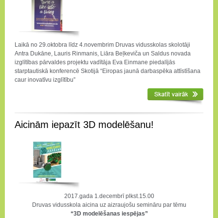
Laikā no 29.oktobra līdz 4.novembrim Druvas vidusskolas skolotāji
Antra Dukāne, Lauris Rinmanis, Liāra Beļkeviča un Saldus novada
izglītības pārvaldes projektu vadītāja Eva Einmane piedalījās
starptautiskā konferencē Skotijā “Eiropas jaunā darbaspēka attīstīšana
caur inovatīvu izglītību”
Aicinām iepazīt 3D modelēšanu!
2017.gada 1.decembrī plkst.15.00
Druvas vidusskola aicina uz aizraujošu semināru par tēmu
“3D modelēšanas iespējas”