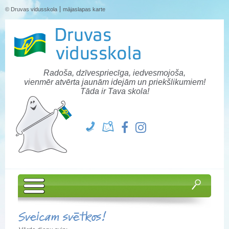
© Druvas vidusskola
mājaslapas karte
Radoša, dzīvespriecīga, iedvesmojoša,
vienmēr atvērta jaunām idejām un priekšlikumiem!
Tāda ir Tava skola!
Sveicam svētkos!