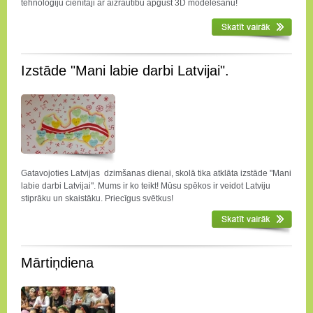
tehnoloģiju cienītāji ar aizrautību apgūst 3D modelēšanu!
Izstāde "Mani labie darbi Latvijai".
Gatavojoties Latvijas dzimšanas dienai, skolā tika atklāta izstāde "Mani
labie darbi Latvijai". Mums ir ko teikt! Mūsu spēkos ir veidot Latviju
stiprāku un skaistāku. Priecīgus svētkus!
Mārtiņdiena