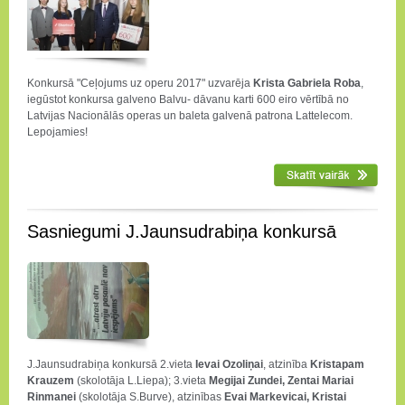
Konkursā "Ceļojums uz operu 2017" uzvarēja
Krista Gabriela Roba
,
iegūstot konkursa galveno Balvu- dāvanu karti 600 eiro vērtībā no
Latvijas Nacionālās operas un baleta galvenā patrona Lattelecom.
Lepojamies!
Sasniegumi J.Jaunsudrabiņa konkursā
J.Jaunsudrabiņa konkursā 2.vieta
Ievai Ozoliņai
, atzinība
Kristapam
Krauzem
(skolotāja L.Liepa); 3.vieta
Megijai Zundei, Zentai Mariai
Rinmanei
(skolotāja S.Burve), atzinības
Evai Markevicai, Kristai