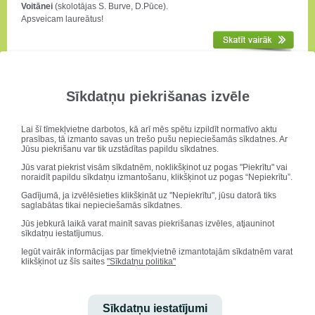
Voitānei
(skolotājas S. Burve, D.Pūce).
Apsveicam laureātus!
Emīls Romanis- Alfas dalībnieks
Sīkdatņu piekrišanas izvēle
Lai šī tīmekļvietne darbotos, kā arī mēs spētu izpildīt normatīvo aktu
prasības, tā izmanto savas un trešo pušu nepieciešamās sīkdatnes. Ar
Jūsu piekrišanu var tik uzstādītas papildu sīkdatnes.
Jūs varat piekrist visām sīkdatnēm, noklikšķinot uz pogas "Piekrītu" vai
noraidīt papildu sīkdatņu izmantošanu, klikšķinot uz pogas “Nepiekrītu”.
Vasaras nometnē "Alfa 2017" piedalījās 44 v
alsts mācību
Gadījumā, ja izvēlēsieties klikšķināt uz "Nepiekrītu", jūsu datorā tiks
priekšmetu olimpiāžu uzvarētāji un Latvijas 41. zinātniskās
saglabātas tikai nepieciešamās sīkdatnes.
konferences laureāti. Starp tiem arī
Emīls Romanis
.
Jūs jebkurā laikā varat mainīt savas piekrišanas izvēles, atjauninot
Izvērtējot nometnē piedzīvoto, Emīls uzskata, ka "Alfa bija
sīkdatņu iestatījumus.
noderīga, lai dibinātu kontaktus ar ietekmīgiem un zinošiem
cilvēkiem, lai ieskatītos ko un kā māca augstskolās, lai uzzinātu
Iegūt vairāk informācijas par tīmekļvietnē izmantotajām sīkdatnēm varat
klikšķinot uz šīs saites
"Sīkdatņu politika"
daudz ko jaunu".
Sīkdatņu iestatījumi