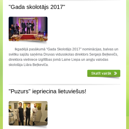
"Gada skolotājs 2017"
Ikgadējā pasākumā “Gada Skolotājs 2017” nominācijas, balvas un
svētku sajūtu saņēma Druvas vidusskolas direktors Sergejs Beļkevičs,
direktora vietniece izglītības jomā Laine Liepa un angļu valodas
skolotāja Liāra Beļkeviča.
"Puzurs" iepriecina lietuviešus!