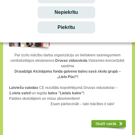
Druvai divkārša valsts mēroga balva
Nepiekrītu
Piekrītu
Par izcilu mācību darba organizāciju un lieliskiem sasniegumiem
centralizētajos eksāmenos
Druvas vidusskola
Vidzemes koncertzālē
saņēma
Draudzīgā Aicinājuma fonda galveno balvu savā skolu grupā –
„Lielo Pūci”!
Latviešu valodas
CE rezultātu kopvērtējumā Druvas vidusskolai –
1.vieta valstī
un iegūta
balva "Lielais kalns"!
Paldies skolotājiem un mūsu absolventiem!
Esam pārliecināti – labi mācīties ir labi!