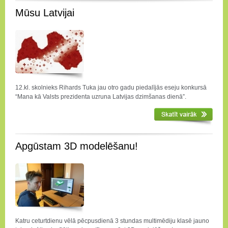
Mūsu Latvijai
12.kl. skolnieks Rihards Tuka jau otro gadu piedalījās eseju konkursā
“Mana kā Valsts prezidenta uzruna Latvijas dzimšanas dienā”.
Apgūstam 3D modelēšanu!
Katru ceturtdienu vēlā pēcpusdienā 3 stundas multimēdiju klasē jauno