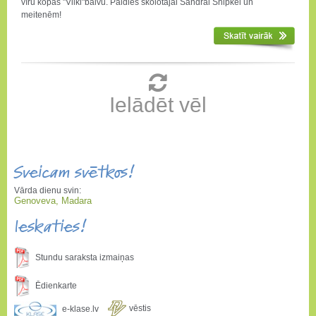
vīru kopas "Vilki"balvu. Paldies skolotājai Sandrai Snipkei un
meitenēm!
Ielādēt vēl
Sveicam svētkos!
Vārda dienu svin:
Genoveva, Madara
Ieskaties!
Stundu saraksta izmaiņas
Ēdienkarte
vēstis
e-klase.lv