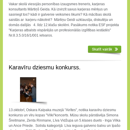
Vakar skolā viesojās personības izaugsmes treneris, karjeras
konsultants Mārtiņš Geida. Kā izvirzīt savus karjeras mērķus un
sasniegt tos? kādi ir galvenie veiksmes likumi? Kā mācības skolā
saistās ar karjeru nākotnē? Mārtiņu Geidi uzklausīja, diskutēja un
domās dalījās 4. līdz 12.klašu skolēni. Pasākums notika ESF projekta
"Karjeras atbalsts vispārējās un profesionālās izglītības iestādēs"
Nr.8.3.5.0/16/1/001 ietvaros.
Karavīru dziesmu konkurss.
13.oktobrī, Oskara Kalpaka muzejā "Airītes", notika karavīru dziesmu
konkurss un vīru kopas "Vilki"koncerts. Mūsu skolu pārstāvēja Simona
Šreitmane, Zenta Rinmane, Līva Vidžupa un 5.klases duets - Inga Vilka
un Ance Priede. Solistu kategorijā Līva ieguva galveno balvu un īpašo