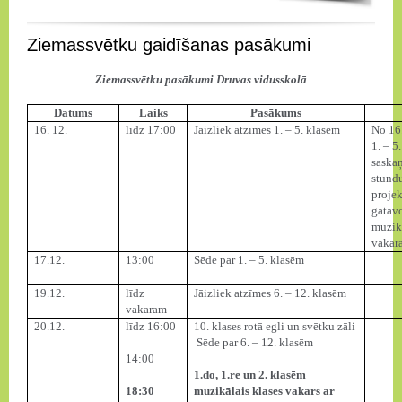
Ziemassvētku gaidīšanas pasākumi
Ziemassvētku pasākumi Druvas vidusskolā
Datums
Laiks
Pasākums
16. 12.
līdz 17:00
Jāizliek atzīmes 1. – 5. klasēm
No 16
1. – 5
saskaņ
stundu
projek
gatav
muzik
vakar
17.12.
13:00
Sēde par 1. – 5. klasēm
19.12.
līdz
Jāizliek atzīmes 6. – 12. klasēm
vakaram
20.12.
līdz 16:00
10. klases rotā egli un svētku zāli
Sēde par 6. – 12. klasēm
14:00
1.do, 1.re un 2. klasēm
18:30
muzikālais klases vakars ar