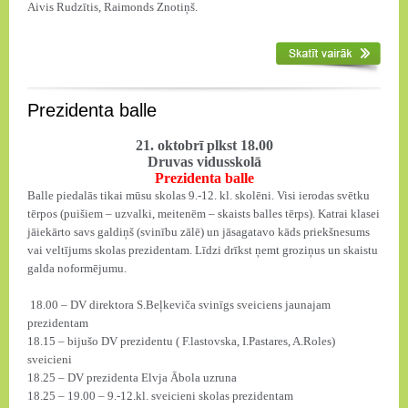
Aivis Rudzītis, Raimonds Znotiņš.
Prezidenta balle
21. oktobrī plkst 18.00
Druvas vidusskolā
Prezidenta balle
Balle piedalās tikai mūsu skolas 9.-12. kl. skolēni. Visi ierodas svētku
tērpos (puišiem – uzvalki, meitenēm – skaists balles tērps). Katrai klasei
jāiekārto savs galdiņš (svinību zālē) un jāsagatavo kāds priekšnesums
vai veltījums skolas prezidentam. Līdzi drīkst ņemt groziņus un skaistu
galda noformējumu.
18.00 – DV direktora S.Beļkeviča svinīgs sveiciens jaunajam
prezidentam
18.15 – bijušo DV prezidentu ( F.lastovska, I.Pastares, A.Roles)
sveicieni
18.25 – DV prezidenta Elvja Ābola uzruna
18.25 – 19.00 – 9.-12.kl. sveicieni skolas prezidentam