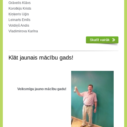
Grāvelis Klāvs
Korotkijs Krists
Ķiņķeris Uģis
Leinarts Emīls
Voldiņš Andis
Vladimirova Karīna
Klāt jaunais mācību gads!
Veiksmīgu jauno mācību gadu!