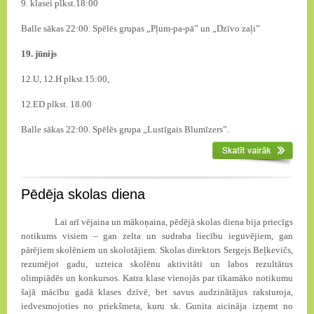
9. klasei plkst.18:00
Balle sākas 22:00. Spēlēs grupas „Pļum-pa-pā” un „Dzīvo zaļi”
19. jūnijs
12.U, 12.H plkst.15:00,
12.ED plkst. 18.00
Balle sākas 22:00. Spēlēs grupa „Lustīgais Blumīzers”.
Pēdēja skolas diena
Lai arī vējaina un mākoņaina, pēdējā skolas diena bija priecīgs
notikums visiem – gan zelta un sudraba liecību ieguvējiem, gan
pārējiem skolēniem un skolotājiem. Skolas direktors Sergejs Beļkevičs,
rezumējot gadu, uzteica skolēnu aktivitāti un labos rezultātus
olimpiādēs un konkursos. Katra klase vienojās par tīkamāko notikumu
šajā mācību gadā klases dzīvē, bet savus audzinātājus raksturoja,
iedvesmojoties no priekšmeta, kuru sk. Gunita aicināja izņemt no