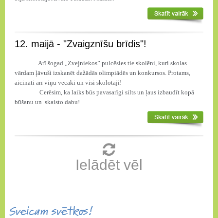
12. maijā - "Zvaigznīšu brīdis"!
Arī šogad „Zvejniekos” pulcēsies tie skolēni, kuri skolas
vārdam ļāvuši izskanēt dažādās olimpiādēs un konkursos. Protams,
aicināti arī viņu vecāki un visi skolotāji!
Cerēsim, ka laiks būs pavasarīgi silts un ļaus izbaudīt kopā
būšanu un
skaisto dabu!
Ielādēt vēl
Sveicam svētkos!