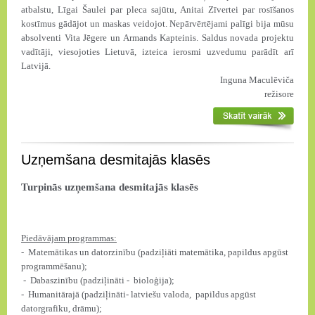
atbalstu, Līgai Šaulei par pleca sajūtu, Anitai Zīvertei par rosīšanos
kostīmus gādājot un maskas veidojot. Nepārvērtējami palīgi bija mūsu
absolventi Vita Jēgere un Armands Kapteinis. Saldus novada projektu
vadītāji, viesojoties Lietuvā, izteica ierosmi uzvedumu parādīt arī
Latvijā.
Inguna Maculēviča
režisore
Uzņemšana desmitajās klasēs
Turpinās uzņemšana desmitajās klasēs
Piedāvājam programmas:
- Matemātikas un datorzinību (padziļiāti matemātika, papildus apgūst
programmēšanu);
- Dabaszinību (padziļināti - bioloģija);
- Humanitārajā (padziļināti- latviešu valoda, papildus apgūst
datorgrafiku, drāmu);