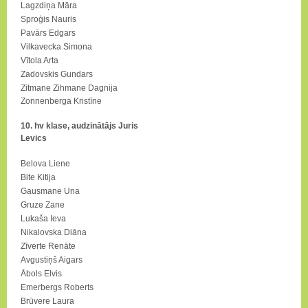
Lagzdiņa Māra
Sproģis Nauris
Pavārs Edgars
Vilkavecka Simona
Vītola Arta
Zadovskis Gundars
Zitmane Zihmane Dagnija
Zonnenberga Kristīne
10. hv klase, audzinātājs Juris
Levics
Belova Liene
Bite Kitija
Gausmane Una
Gruze Zane
Lukaša Ieva
Nikalovska Diāna
Zīverte Renāte
Avgustiņš Aigars
Ābols Elvis
Emerbergs Roberts
Brūvere Laura