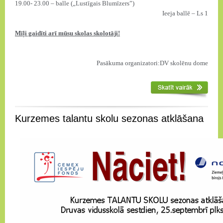
19.00- 23.00 – balle („Lustīgais Blumīzers”)
Ieeja ballē –
Ls 1
Mīļi gaidīti arī mūsu skolas skolotāji!
Pasākuma organizatori:DV skolēnu dome
Kurzemes talantu skolu sezonas atklāšana