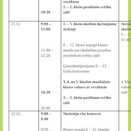
vecākiem
1. – 2. klašu pasākums svētku
19:30
zālē
21.12.
9:00 –
1. – 5. klašu skolēnu darinājumu
Aicinā
11:00
tirdziņš
skolēn
1. – 2
11:40
6. – 12. klasei kopīgā klases
11:40 –
stunda par labdarības projekta
12:20
rezultātiem svētku zālē
Ģenerālmēģinājums 6. – 12.
klašu koncertam
3.,4. un 5. klasēm muzikālais
4. kla
klases vakars ar vecākiem
vakars
18:30
zālē
3. – 5. klašu pasākums svētku
zālē
20:00
22.12.
9:00 –
Skolotāju rīta koncerts
9:40
9:50 –
Klases stunda 6. – 12. klasēm