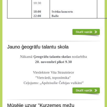
10:30
18:00
Svētku koncerts
22:00
Balle
Jauno ģeogrāfu talantu skola
Nākamā
Ģeogrāfu talantu skolas
nodarbība
20. novembrī plkst 9.30
Vieslektore Vita Strautniece
"Vietvārdi, toponīmika"
Ceļojums: „Apdzisušie Čehijas vulkāni”
Mūsējie uzvar "Kurzemes mežu