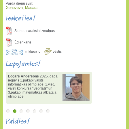
Vārda dienu svin:
Genoveva, Madara
Ieskaties!
Stundu saraksta izmaiņas
Ēdienkarte
vēstis
e-klase.lv
Lepojamies!
Edgars Andersons
2025. gadā
ieguvis 1.pakāpi valsts
informātikas olimpiādē
,
1.vietu
valstī konkursā "Bebr[a]s" un
3.pakāpi matemātikas atklātajā
olimpiādē
Paldies!