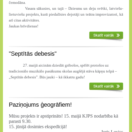
čemodāna.
Vasara sākusies, un tajā – Dziesmu un deju svētki, latviešu-
lietuviešu projekts, kurā piedalīsies dejotāji un teātra improvizatori, kā
arī citas aktivitātes.
Jaukas brīvdienas!
"Septītās debesis"
27. maijā aicinām dziedāt gribošos, spēlēt protošos uz
tradicionālo muzikālo pasākumu skolas augšējā stāva kāpņu telpā –
„Septītās debesis”. Būs jauki – kā ikkatru gadu!
Paziņojums ģeogrāfiem!
Mūsu projekts ir apstiprināts! 15. maijā KJPS nodarbība kā
parasti 9.30.
15. jūnijā dosimies ekspedīcijā!
Juris Levics