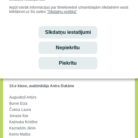
Janševskis Inguss
Iegūt vairāk informācijas par tīmekļvietnē izmantotajām sīkdatnēm varat
Kadiķe Marta
klikšķinot uz šīs saites
"Sīkdatņu politika"
Kislins Klāvs
Korotkova Laura
Krūtaine Santa
Sīkdatņu iestatījumi
Meiris Gatis
Mileška Madara
Ošeniece Sindija
Nepiekrītu
Rumbenieks Jānis
Saulīte Kristīne
Piekrītu
Šperliņa Annija
Štube Marta
10.e klase, audzinātāja Antra Dukāne
Augustiņš Artūrs
Burve Elza
Čukna Laura
Jonase Ilze
Kaļmuka Kristīne
Kazradzis Jānis
Ķeiris Matīss