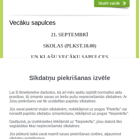
Vecāku sapulces
21. SEPTEMBRĪ
SKOLAS (PLKST.18.00)
UN KLAŠU VECĀKU SAPULCES
Sīkdatņu piekrišanas izvēle
DV jaunie desmitie!
Lai šī tīmekļvietne darbotos, kā arī mēs spētu izpildīt normatīvo aktu
prasības, tā izmanto savas un trešo pušu nepieciešamās sīkdatnes. Ar
10.d klase, audzinātāja Līga Kaļišuka
Jūsu piekrišanu var tik uzstādītas papildu sīkdatnes.
Jūs varat piekrist visām sīkdatnēm, noklikšķinot uz pogas "Piekrītu" vai
Barakovska Marta
noraidīt papildu sīkdatņu izmantošanu, klikšķinot uz pogas “Nepiekrītu”.
Doniņa Žaklīna
Gadījumā, ja izvēlēsieties klikšķināt uz "Nepiekrītu", jūsu datorā tiks
Džeriņa Madara
saglabātas tikai nepieciešamās sīkdatnes.
Gončarova Annija
Jūs jebkurā laikā varat mainīt savas piekrišanas izvēles, atjauninot
Grulle Agnija
sīkdatņu iestatījumus.