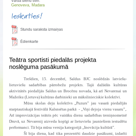
Vārda dienu svin:
Genoveva, Madara
Ieskaties!
Stundu saraksta izmaiņas
Ēdienkarte
Teātra sportisti piedalās projekta
noslēguma pasākumā
Trešdien, 15. decembrī, Saldus BJC noslēdzās latviešu-
lietuviešu sadarbības pārrobežu projekts. Tajā dažādās kultūras
aktivitātēs piedalījās Saldus un Brocēnu novada, kā arī Nevarenai un
Mažeiku (Lietuva) kultūras darbinieki un mākslinieciskie kolektīvi.
Mūsu skolas deju kolektīvs „Puzurs” jau vasarā piedalījās
starptautiskajā festivālā Kalsnsētas parkā
- „Viņi dejoja vienu vasaru”,.
Arī improvizācijas teātris pēc vairāku dienu sadarbības treniņnometnē
Druvā, uz Nevarenij aizveda kopīgi ar lietuviešu jauniešiem iestudētu
performanci. Tā bija mūsu versija kategorijā „Inovācija kultūrā”.
Šī bija diena, kad tika prezentēti daudzie pasākumi, izdarīti