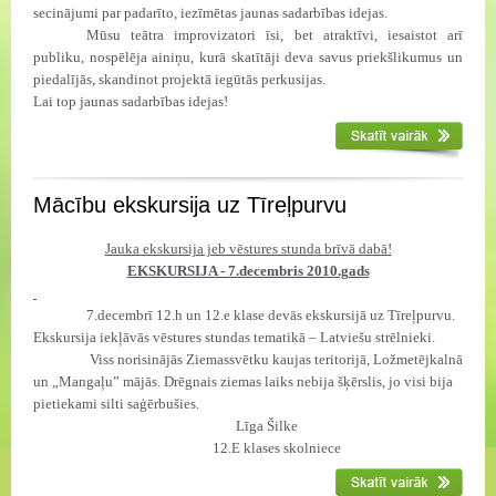
secinājumi par padarīto, iezīmētas jaunas sadarbības idejas.
Mūsu teātra improvizatori īsi, bet atraktīvi, iesaistot arī
publiku, nospēlēja ainiņu, kurā skatītāji deva savus priekšlikumus un
piedalījās, skandinot projektā iegūtās perkusijas.
Lai top jaunas sadarbības idejas!
Mācību ekskursija uz Tīreļpurvu
Jauka ekskursija jeb vēstures stunda brīvā dabā!
EKSKURSIJA - 7.decembris 2010.gads
7.decembrī 12.h un 12.e klase devās ekskursijā uz Tīreļpurvu.
Ekskursija iekļāvās vēstures stundas tematikā – Latviešu strēlnieki.
Viss norisinājās Ziemassvētku kaujas teritorijā, Ložmetējkalnā
un „Mangaļu” mājās. Drēgnais ziemas laiks nebija šķērslis, jo visi bija
pietiekami silti saģērbušies.
Līga Šilke
12.E klases skolniece