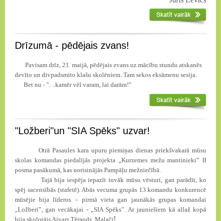
Drīzumā - pēdējais zvans!
Pavisam drīz, 21. maijā, pēdējais zvans uz mācību stundu atskanēs
devīto un divpadsmito klašu skolēniem. Tam sekos eksāmenu sesija.
Bet nu - "…kamēr vēl varam, lai darām!"
"Ložberi"un "SIA Spēks" uzvar!
Otrā Pasaules kara upuru piemiņas dienas priekšvakarā mūsu
skolas komandas piedalījās projekta „Kurzemes mežu mantinieki” II
posma pasākumā, kas norisinājās Pampāļu mežniečībā.
Tajā bija iespēja iepazīt tuvāk mūsu vēsturi, gan parādīt, ko
spēj sacensībās (stafetē). Abās vecuma grupās 13 komandu konkurencē
mūsējie bija līderos – pirmā vieta gan jaunākās grupas komandai
„Ložberi”, gan vecākajai - „SIA Spēks”. Ar jauniešiem kā allaž kopā
!
bija skolotājs Aivars Tērauds. Malači