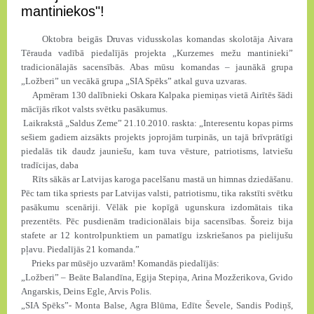
mantiniekos"!
Oktobra beigās Druvas vidusskolas komandas skolotāja Aivara
Tērauda vadībā piedalījās projekta „Kurzemes mežu mantinieki”
tradicionālajās sacensībās. Abas mūsu komandas – jaunākā grupa
„Ložberi” un vecākā grupa „SIA Spēks” atkal guva uzvaras.
Apmēram 130 dalībnieki Oskara Kalpaka piemiņas vietā Airītēs šādi
mācījās rīkot valsts svētku pasākumus.
Laikrakstā „Saldus Zeme” 21.10.2010. raskta: „Interesentu kopas pirms
sešiem gadiem aizsākts projekts joprojām turpinās, un tajā brīvprātīgi
piedalās tik daudz jauniešu, kam tuva vēsture, patriotisms, latviešu
tradīcijas, daba
Rīts sākās ar Latvijas karoga pacelšanu mastā un himnas dziedāšanu.
Pēc tam tika spriests par Latvijas valsti, patriotismu, tika rakstīti svētku
pasākumu scenāriji. Vēlāk pie kopīgā ugunskura izdomātais tika
prezentēts. Pēc pusdienām tradicionālais bija sacensības. Šoreiz bija
stafete ar 12 kontrolpunktiem un pamatīgu izskriešanos pa pielijušu
pļavu. Piedalījās 21 komanda.”
Prieks par mūsējo uzvarām! Komandās piedalījās:
„Ložberi” – Beāte Balandīna, Egija Stepiņa, Arina Mozžerikova, Gvido
Angarskis, Deins Egle, Arvis Polis.
„SIA Spēks”- Monta Balse, Agra Blūma, Edīte Ševele, Sandis Podiņš,