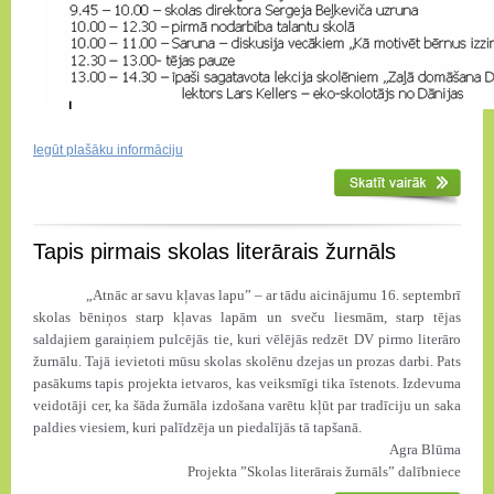
Iegūt plašāku informāciju
Tapis pirmais skolas literārais žurnāls
„Atnāc ar savu kļavas lapu” – ar tādu aicinājumu 16. septembrī
skolas bēniņos starp kļavas lapām un sveču liesmām, starp tējas
saldajiem garaiņiem pulcējās tie, kuri vēlējās redzēt DV pirmo literāro
žurnālu. Tajā ievietoti mūsu skolas skolēnu dzejas un prozas darbi. Pats
pasākums tapis projekta ietvaros, kas veiksmīgi tika īstenots. Izdevuma
veidotāji cer, ka šāda žurnāla izdošana varētu kļūt par tradīciju un saka
paldies viesiem, kuri palīdzēja un piedalījās tā tapšanā.
Agra Blūma
Projekta ”Skolas literārais žurnāls” dalībniece