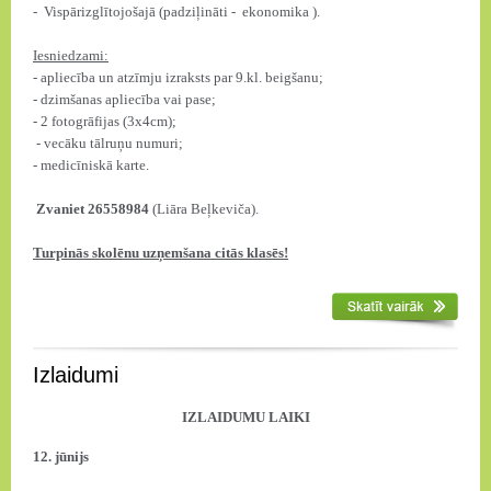
- Vispārizglītojošajā
(padziļināti - ekonomika ).
Iesniedzami:
- apliecība un atzīmju izraksts par 9.kl. beigšanu;
- dzimšanas apliecība vai pase;
- 2 fotogrāfijas (3x4cm);
- vecāku tālruņu numuri;
- medicīniskā karte.
Zvaniet 26558984
(Liāra Beļkeviča).
Turpinās skolēnu uzņemšana citās klasēs!
Izlaidumi
IZLAIDUMU LAIKI
12. jūnijs