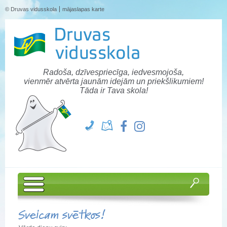
© Druvas vidusskola
mājaslapas karte
Radoša, dzīvespriecīga, iedvesmojoša,
vienmēr atvērta jaunām idejām un priekšlikumiem!
Tāda ir Tava skola!
Sveicam svētkos!