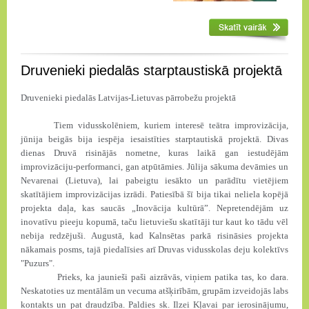
Druvenieki piedalās starptaustiskā projektā
Druvenieki piedalās Latvijas-Lietuvas pārrobežu projektā
Tiem vidusskolēniem, kuriem interesē teātra improvizācija,
jūnija beigās bija iespēja iesaistīties starptautiskā projektā. Divas
dienas Druvā risinājās nometne, kuras laikā gan iestudējām
improvizāciju-performanci, gan atpūtāmies. Jūlija sākuma devāmies un
Nevarenai (Lietuva), lai pabeigtu iesākto un parādītu vietējiem
skatītājiem improvizācijas izrādi. Patiesībā šī bija tikai neliela kopējā
projekta daļa, kas saucās „Inovācija kultūrā”. Nepretendējām uz
inovatīvu pieeju kopumā, taču lietuviešu skatītāji tur kaut ko tādu vēl
nebija redzējuši. Augustā, kad Kalnsētas parkā risināsies projekta
nākamais posms, tajā piedalīsies arī Druvas vidusskolas deju kolektīvs
"Puzurs".
Prieks, ka jaunieši paši aizrāvās, viņiem patika tas, ko dara.
Neskatoties uz mentālām un vecuma atšķirībām, grupām izveidojās labs
kontakts un pat draudzība. Paldies sk. Ilzei Kļavai par ierosinājumu,