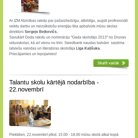
Ar IZM Atzinības rakstu par pašaizliedzīgu, atbildīgu, augsti profesionāli
veiktu darbu un neizsīkstošu enerģiju tika apbalvots mūsu skolas
direktors
Sergejs Beļkevičs.
Savukārt Goda rakstu un nomināciju "Gada skolotājs 2013" no Druvas
vidusskolas, kā arī vienu no trim Swedbank naudas balvām saņēma
latviešu valodas un literatūras skolotāja
Līga Kaļišuka
.
Priecājamies un lepojamies!
Talantu skolu kārtējā nodarbība -
22.novembrī
Piektdien, 22.novembrī plkst. 15.00 - 18.00 mūsu skolā atkal kopā