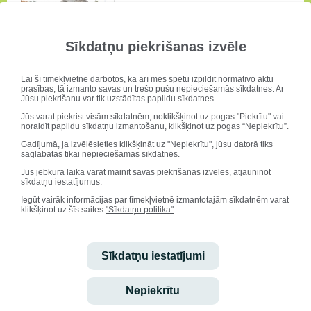
Sīkdatņu piekrišanas izvēle
Piektdien, 22.novembrī plkst.16.00 topošos pirmklasniekus aicinām uz
Lai šī tīmekļvietne darbotos, kā arī mēs spētu izpildīt normatīvo aktu
kārtējo nodarbību ciklā "Mēs iesim skolā!"
prasības, tā izmanto savas un trešo pušu nepieciešamās sīkdatnes. Ar
Jūsu piekrišanu var tik uzstādītas papildu sīkdatnes.
Jūs varat piekrist visām sīkdatnēm, noklikšķinot uz pogas "Piekrītu" vai
noraidīt papildu sīkdatņu izmantošanu, klikšķinot uz pogas “Nepiekrītu”.
Gadījumā, ja izvēlēsieties klikšķināt uz "Nepiekrītu", jūsu datorā tiks
Koncerts "Izaudzis Latvijai!"
saglabātas tikai nepieciešamās sīkdatnes.
Jūs jebkurā laikā varat mainīt savas piekrišanas izvēles, atjauninot
sīkdatņu iestatījumus.
Iegūt vairāk informācijas par tīmekļvietnē izmantotajām sīkdatnēm varat
klikšķinot uz šīs saites
"Sīkdatņu politika"
Sīkdatņu iestatījumi
15.novembrī, mūsu valsts 95.dzimšanas dienas priekšvakarā, visi
pulcēsimies skolas svētku zālē, lai noklausītos pašu sagatavotu
koncertu "Izaudzis Latvijai!"
Nepiekrītu