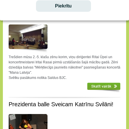
Piekrītu
Zēnu koris uzstājas Saldū
Trešdien mūsu 2.-5. klašu zēnu korim, viņu diriģentei Ritai Ūpei un
koncertmeistarei Iritai Rasai pirmā uzstāšanās šajā mācību gadā. Zēni
dziedāja balvas "Mērķtiecīgs jaunietis nākotnei" pasniegšanas koncertā
"Mana Latvija".
Svētku pasākums notika Saldus BJC.
Prezidenta balle Sveicam Katrīnu Svilāni!