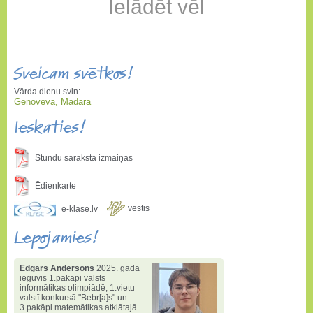
Ielādēt vēl
Sveicam svētkos!
Vārda dienu svin:
Genoveva, Madara
Ieskaties!
Stundu saraksta izmaiņas
Ēdienkarte
vēstis
e-klase.lv
Lepojamies!
Edgars Andersons
2025. gadā
ieguvis 1.pakāpi valsts
informātikas olimpiādē
,
1.vietu
valstī konkursā "Bebr[a]s" un
3.pakāpi matemātikas atklātajā