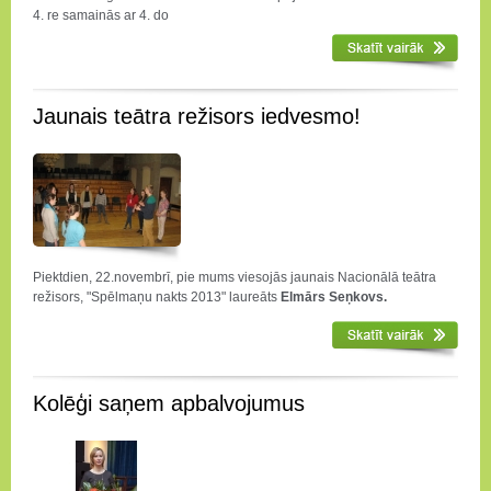
4. re samainās ar 4. do
Jaunais teātra režisors iedvesmo!
Piektdien, 22.novembrī, pie mums viesojās jaunais Nacionālā teātra
režisors, "Spēlmaņu nakts 2013" laureāts
Elmārs Seņkovs.
Kolēģi saņem apbalvojumus