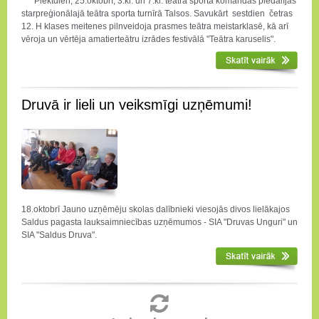
Piektdien, 25.oktobrī, 3.kl. un 7.kl. teātra sporta komandas piedalījās
starpreģionālajā teātra sporta turnīrā Talsos. Savukārt sestdien četras
12. H klases meitenes pilnveidoja prasmes teātra meistarklasē, kā arī
vēroja un vērtēja amatierteātru izrādes festivālā "Teātra karuselis".
Druvā ir lieli un veiksmīgi uzņēmumi!
18.oktobrī Jauno uzņēmēju skolas dalībnieki viesojās divos lielākajos
Saldus pagasta lauksaimniecības uzņēmumos - SIA "Druvas Unguri" un
SIA "Saldus Druva".