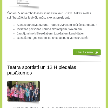
Šodien, 5. novembrī klases stundas laikā 6. - 12.kl. tiekās skolas
svinību zālē, lai ievēlētu mūsu skolas prezidentu.
Klases pārstāvja uzruna - kāpēc izvirzījām tieši šo kandidātu?
Izvirzītās personas uzruna skolotājiem, skolēniem
Jautājumi no klātesošajiem, topošajiem kandidātiem
Balsošana (Ļoti svarīgi, lai anketās būtu viens krustiņš)
Teātra sportisti un 12.H piedalās
pasākumos