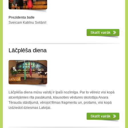
Prezidenta balle
Sveicam Katrīnu Svilāni!
Lāčplēša diena
Lāčplēša diena mūsu valstij ir īpaši nozīmīga. Par to vēlreiz visi kopā
atcerējāmies rīta pasākumā, klausoties vēstures skolotāja Aivara
Tērauda stāstījumā, vērojot filmas fragmentu un, protams, visi kopā
izdziedot dziesmas Latvijai.