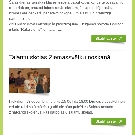
Šajās dienās vairākas klases iespēja pabūt kopā, koncertējot savam un
citu priekam, braucot interesantās ekskursijās, apmeklējot teātra
izrādes vai vienkārši pagatavojot kopēju mielastu un draudzīgi
parunājoties.
Arī 1.klase devās aizraujošā piedzīvojumā - Jelgavas novada Lediņos
ir tāds "Rūķu ciems", un tajā........
Talantu skolas Ziemassvētku noskaņā
Piektdien, 13.decembrī, no plkst.15.00 līdz 18.00 Druvas vidusskolā jau
ceturto reizi šajā mācību gadā aicinām pulcēties Saldus novada
zinātkāros skolēnus, kas darbojas 6 Talantu skolās.