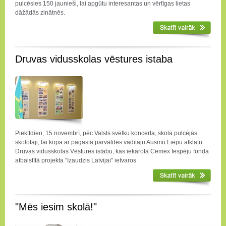
pulcēsies 150 jaunieši, lai apgūtu interesantas un vērtīgas lietas
dāžādās zinātnēs.
Druvas vidusskolas vēstures istaba
Piekttdien, 15.novembrī, pēc Valsts svētku koncerta, skolā pulcējās
skolotāji, lai kopā ar pagasta pārvaldes vadītāju Ausmu Liepu atklātu
Druvas vidusskolas Vēstures istabu, kas iekārota Cemex Iespēju fonda
atbalstītā projekta "Izaudzis Latvijai" ietvaros
"Mēs iesim skolā!"