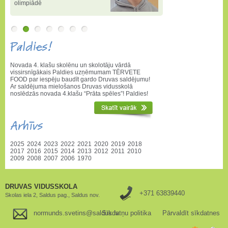
olimpiādē
Paldies!
Novada 4. klašu skolēnu un skolotāju vārdā
vissirsnīgākais Paldies uzņēmumam TĒRVETE
FOOD par iespēju baudīt gardo Druvas saldējumu!
Ar saldējuma mielošanos Druvas vidusskolā
noslēdzās novada 4.klašu “Prāta spēles”! Paldies!
Arhīvs
2025
2024
2023
2022
2021
2020
2019
2018
2017
2016
2015
2014
2013
2012
2011
2010
2009
2008
2007
2006
1970
DRUVAS VIDUSSKOLA
+371 63839440
Skolas iela 2, Saldus pag., Saldus nov.
normunds.svetins@saldus.lv
Sīkdatņu politika
Pārvaldīt sīkdatnes