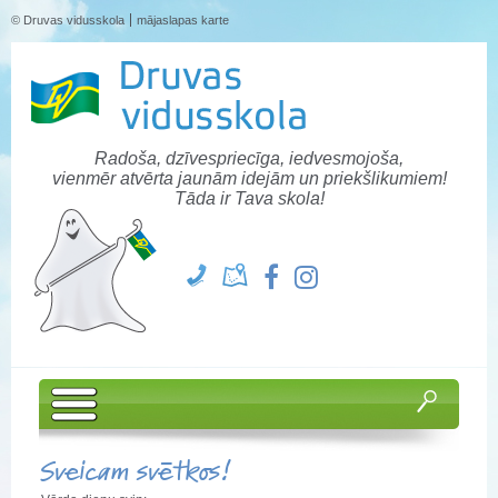
© Druvas vidusskola
mājaslapas karte
Radoša, dzīvespriecīga, iedvesmojoša,
vienmēr atvērta jaunām idejām un priekšlikumiem!
Tāda ir Tava skola!
Sveicam svētkos!