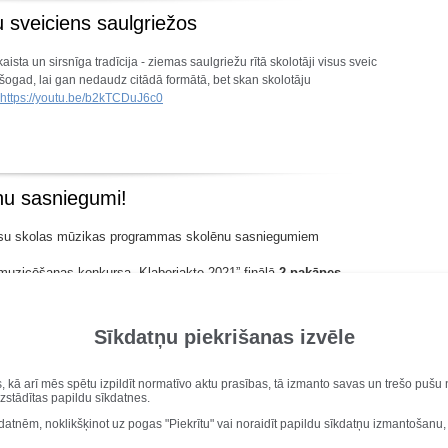
 sveiciens saulgriežos
aista un sirsnīga tradīcija - ziemas saulgriežu rītā skolotāji visus sveic
 šogad, lai gan nedaudz citādā formātā, bet skan skolotāju
https://youtu.be/b2kTCDuJ6c0
u sasniegumi!
ūsu skolas mūzikas programmas skolēnu sasniegumiem
 muzicēšanas konkursa „Klaberjakte 2021” finālā
2.pakāpes
s spēlē ieguvusi
Žanete Bitmane
(skolotāja Dace Pūce)
ajā Alfrēda Feila Jauno dziedātāju tautasdziesmu konkursā
ijai Punkstiņai
un
Jēkabam Mālniekam
(skolotāja Dace
Sīkdatņu piekrišanas izvēle
ursantu sniegumu var skatīt YouTube lietotnē
Latvian Contests
.
n apsveicam ar panākumiem!
s, kā arī mēs spētu izpildīt normatīvo aktu prasības, tā izmanto savas un trešo puš
uzstādītas papildu sīkdatnes.
kdatnēm, noklikšķinot uz pogas "Piekrītu" vai noraidīt papildu sīkdatņu izmantošanu,