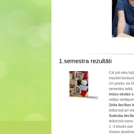
1.semestra rezultāti
Cik ļoti mēs bij
mazliet konkure
Un prieks, ka š
semestra laikā
mūsu skolas s
vidējo vērtējum
Zelta liecības 
drīkst būt arī vi
Sudraba liecība
drīkst būt viens
1.-3.klasēs par
Visiem skolēnie