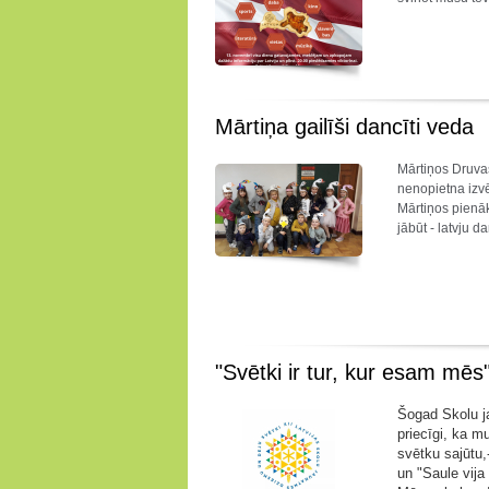
Mārtiņa gailīši dancīti veda
Mārtiņos Druvas
nenopietna izvēr
Mārtiņos pienāk
jābūt - latvju 
"Svētki ir tur, kur esam mēs
Šogad Skolu ja
priecīgi, ka m
svētku sajūtu,
un "Saule vija 