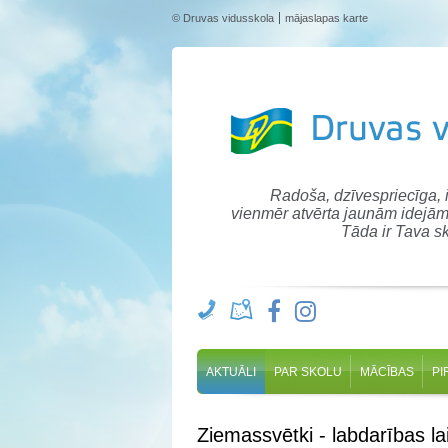
© Druvas vidusskola
mājaslapas karte
Radoša, dzīvespriecīga,
vienmēr atvērta jaunām idejām
Tāda ir Tava sk
AKTUĀLI
PAR SKOLU
MĀCĪBAS
PI
Ziemassvētki - labdarības la