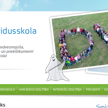
 iedvesmojoša,
 un priekšlikumiem!
ola!
RMSSKOLA
KARJERAS IZGLĪTĪBA
INTEREŠU IZGLĪTĪBA
PROJEKTI
K
iks
Svei