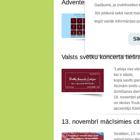
Adventes kalendārs ir klāt!
Gadījumā, ja izvēlēsieties 
Jūs jebkurā laikā varat mai
"Es dāvāju Tev 
pārsteigumi ien
Iegūt vairāk informācijas p
prieka!
http://d
Sīk
Valsts svētku koncerta tiešr
"Latvija nav vār
tas ir stāsts,
kopā savīts gai
Aicinām sirdīs
dzimšanas dien
18. novembrī pl
un skolas Youtu
apceļotājs Kārl
13. novembrī mācīsimies ci
Sestdien, 13. n
svinot mūsu tē