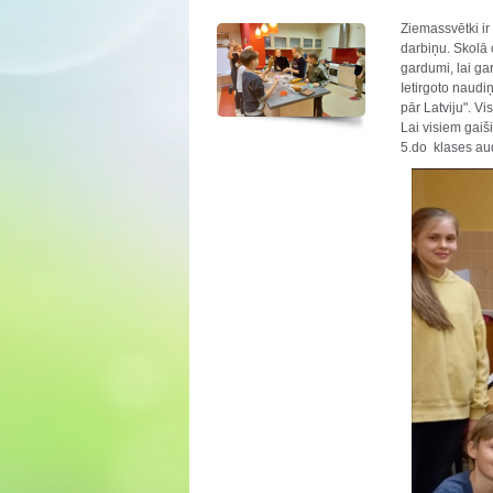
Ziemassvētki ir 
darbiņu. Skolā
gardumi, lai ga
Ietirgoto naudi
pār Latviju". V
Lai visiem gaiši
5.do klases au