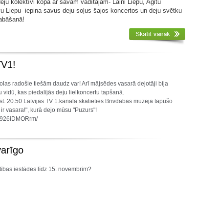
ju kolektīvi kopā ar savām vadītājām- Laini Liepu, Agitu
u Liepu- iepina savus deju soļus šajos koncertos un deju svētku
labāšanā!
TV1!
las radošie tiešām daudz var! Arī mājsēdes vasarā dejotāji bija
u vidū, kas piedalījās deju lielkoncertu tapšanā.
st. 20.50 Latvijas TV 1.kanālā skatieties Brīvdabas muzejā tapušo
 ir vasara!", kurā dejo mūsu "Puzurs"!
ch/926iDMORrm/
varīgo
ītības iestādes līdz 15. novembrim?