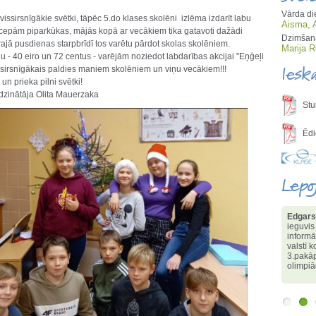
Vārda di
vissirsnīgākie svētki, tāpēc 5.do klases skolēni izlēma izdarīt labu
Aisma, 
 cepām piparkūkas, mājās kopā ar vecākiem tika gatavoti dažādi
Dzimšana
rajā pusdienas starpbrīdī tos varētu pārdot skolas skolēniem.
Marija 
ņu - 40 eiro un 72 centus - varējām noziedot labdarības akcijai "Eņģeļi
Iesk
issirsnīgākais paldies maniem skolēniem un viņu vecākiem!!!
 un prieka pilni svētki!
dzinātāja Olita Mauerzaka
Stu
Ēdi
Lepo
Edgars
ieguvis
informā
valstī 
3.pakāp
olimpi