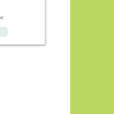
.
ka"