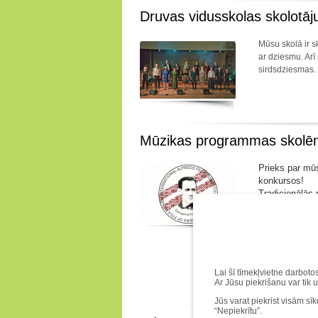
Druvas vidusskolas skolotāju
Mūsu skolā ir sk
ar dziesmu. Arī
sirdsdziesmas.
Mūzikas programmas skolēn
Prieks par m
konkursos!
Tradicionālās
diplomu kokle
I Starptautisk
3.pakāpe Amēl
Tapiņa). Konk
Lepojamies u
Lai šī tīmekļvietne darboto
Ar Jūsu piekrišanu var tik 
Jūs varat piekrist visām sī
“Nepiekrītu”.