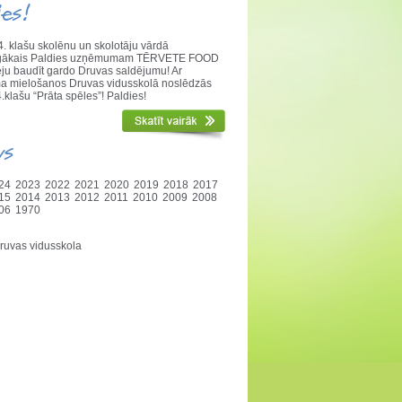
ies!
. klašu skolēnu un skolotāju vārdā
nīgākais Paldies uzņēmumam TĒRVETE FOOD
ēju baudīt gardo Druvas saldējumu! Ar
a mielošanos Druvas vidusskolā noslēdzās
.klašu “Prāta spēles”! Paldies!
vs
24
2023
2022
2021
2020
2019
2018
2017
15
2014
2013
2012
2011
2010
2009
2008
06
1970
ruvas vidusskola