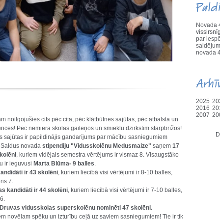
Pald
Novada 4
vissirs
par iesp
saldējum
novada 4
Arhī
2025
20
2016
20
2007
20
ām noilgojušies cits pēc cita, pēc klātbūtnes sajūtas, pēc atbalsta un
nces! Pēc nemiera skolas gaiteņos un smieklu dzirkstīm starpbrīžos!
D
īs sajūtas ir papildinājis gandarījums par mācību sasniegumiem
. Saldus novada
stipendiju
"Vidusskolēnu Medusmaize"
saņem
17
kolēni
, kuriem vidējais semestra vērtējums ir vismaz 8. Visaugstāko
u ir ieguvusi
Marta Blūma- 9 balles
.
kandidāti ir 43 skolēni
, kuriem liecībā visi vērtējumi ir 8-10 balles,
ens 7.
s kandidāti ir 44 skolēni
, kuriem liecībā visi vērtējumi ir 7-10 balles,
 6.
Druvas vidusskolas superskolēnu nominēti 47 skolēni.
m novēlam spēku un izturību ceļā uz saviem sasniegumiem! Tie ir tik