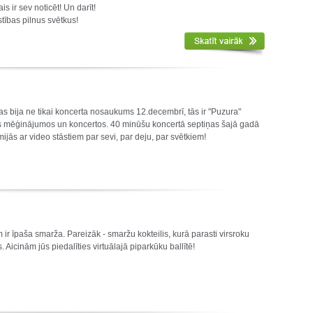
s ir sev noticēt! Un darīt!
tības pilnus svētkus!
 tas bija ne tikai koncerta nosaukums 12.decembrī, tās ir "Puzura"
as mēģinājumos un koncertos. 40 minūšu koncertā septiņas šajā gadā
ijās ar video stāstiem par sevi, par deju, par svētkiem!
ir īpaša smarža. Pareizāk - smaržu kokteilis, kurā parasti virsroku
 Aicinām jūs piedalīties virtuālajā piparkūku ballītē!