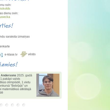
enu svin:
Askolds
s dienu svin:
Rusecka
aties!
ndu saraksta izmaiņas
enkarte
vēstis
e-klase.lv
jamies!
 Andersons
2025. gadā
 1.pakāpi valsts
tikas olimpiādē
,
1.vietu
konkursā "Bebr[a]s" un
i matemātikas atklātajā
ādē