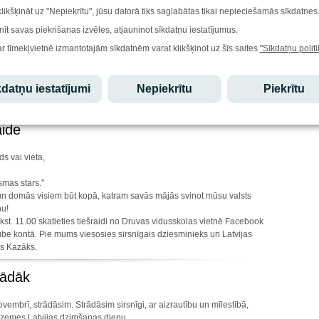
klikšķināt uz "Nepiekrītu", jūsu datorā tiks saglabātas tikai nepieciešamās sīkdatnes
nīt savas piekrišanas izvēles, atjauninot sīkdatņu iestatījumus.
visu savu prieku!" Lai Druvas vidusskolas svētku gaidīšanas laika
es gaišas sajūtas katrās mājās. Atver katru dienu un saņem saujiņu
ar tīmekļvietnē izmantotajām sīkdatnēm varat klikšķinot uz šīs saites
"Sīkdatņu politi
ruva.labr.it
datņu iestatījumi
Nepiekrītu
Piekrītu
aide
ds vai vieta,
smas stars."
 un domās visiem būt kopā, katram savās mājās svinot mūsu valsts
u!
kst. 11.00 skatieties tiešraidi no Druvas vidusskolas vietnē Facebook
be kontā. Pie mums viesosies sirsnīgais dziesminieks un Latvijas
is Kazāks.
tādāk
ovembrī, strādāsim. Strādāsim sirsnīgi, ar aizrautību un mīlestībā,
vzemes Latvijas dzimšanas dienu.