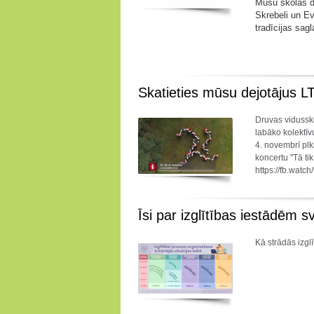
Mūsu skolas de
Skrebeli un Ev
tradīcijas sag
Skatieties mūsu dejotājus L
Druvas vidussko
labāko kolektīv
4. novembrī plk
koncertu "Tā tik
https://fb.wat
Īsi par izglītības iestādēm s
Kā strādās izgl