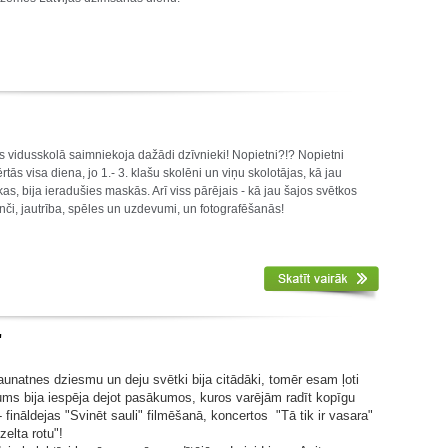
 vidusskolā saimniekoja dažādi dzīvnieki! Nopietni?!? Nopietni
tās visa diena, jo 1.- 3. klašu skolēni un viņu skolotājas, kā jau
as, bija ieradušies maskās. Arī viss pārējais - kā jau šajos svētkos
danči, jautrība, spēles un uzdevumi, un fotografēšanās!
"
unatnes dziesmu un deju svētki bija citādāki, tomēr esam ļoti
ums bija iespēja dejot pasākumos, kuros varējām radīt kopīgu
- fināldejas "Svinēt sauli" filmēšanā, koncertos "Tā tik ir vasara"
zelta rotu"!