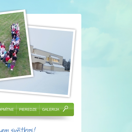
OPMĪTNE
PIEREDZE
GALERIJA
cam svētkos!