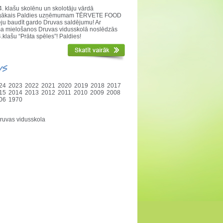
. klašu skolēnu un skolotāju vārdā
nīgākais Paldies uzņēmumam TĒRVETE FOOD
ēju baudīt gardo Druvas saldējumu! Ar
a mielošanos Druvas vidusskolā noslēdzās
.klašu “Prāta spēles”! Paldies!
vs
24
2023
2022
2021
2020
2019
2018
2017
15
2014
2013
2012
2011
2010
2009
2008
06
1970
ruvas vidusskola