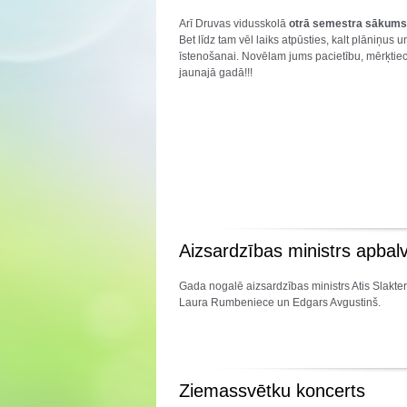
Arī Druvas vidusskolā
otrā
semestra sākums
Bet līdz tam vēl laiks atpūsties, kalt plāniņus u
īstenošanai. Novēlam jums pacietību, mērķtie
jaunajā gadā!!!
Aizsardzības ministrs apbal
Gada nogalē aizsardzības ministrs Atis Slakter
Laura Rumbeniece un Edgars Avgustinš.
Ziemassvētku koncerts