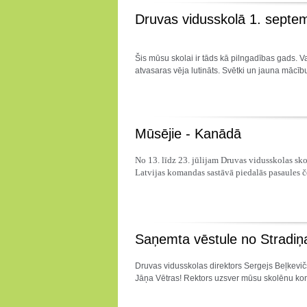
Druvas vidusskolā 1. septemb
Šis mūsu skolai ir tāds kā pilngadības gads. Va
atvasaras vēja lutināts. Svētki un jauna mācī
Mūsējie - Kanādā
No 13. līdz 23. jūlijam Druvas vidusskolas sko
Latvijas komandas sastāvā piedalās pasaules č
Saņemta vēstule no Stradiņa
Druvas vidusskolas direktors Sergejs Beļkevič
Jāņa Vētras! Rektors uzsver mūsu skolēnu kon