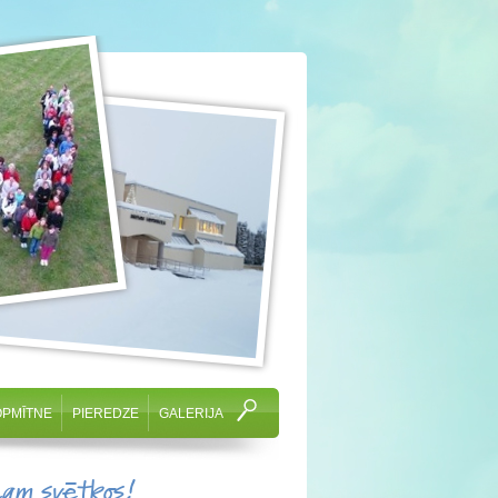
OPMĪTNE
PIEREDZE
GALERIJA
cam svētkos!