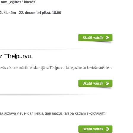
 tam „eglītes” klasēs.
12. klasēm - 22. decembrī plkst. 18.00
z Tīreļpurvu.
s vēstures mācību ekskursijā uz Tīreļpurvu, lai iepazītos ar latviešu strēlnieku
kura aizrāva visus- gan lielus, gan mazus (arī pa kādam skolotājam).