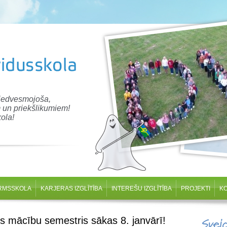
 iedvesmojoša,
 un priekšlikumiem!
ola!
RMSSKOLA
KARJERAS IZGLĪTĪBA
INTEREŠU IZGLĪTĪBA
PROJEKTI
K
is mācību semestris sākas 8. janvārī!
Svei