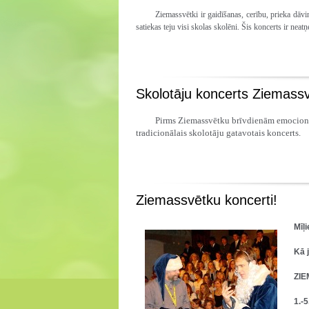
Ziemassvētki ir gaidīšanas, cerību, prieka dā
satiekas teju visi skolas skolēni. Šis koncerts ir nea
Skolotāju koncerts Ziemassv
Pirms Ziemassvētku brīvdienām emocionālā
tradicionālais skolotāju gatavotais koncerts.
Ziemassvētku koncerti!
Mīļi
Kā 
ZI
1.-