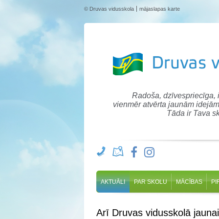
© Druvas vidusskola
mājaslapas karte
Radoša, dzīvespriecīga,
vienmēr atvērta jaunām idejām
Tāda ir Tava sk
AKTUĀLI
PAR SKOLU
MĀCĪBAS
PI
Arī Druvas vidusskolā jauna