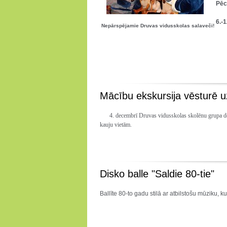
Pēc
6.-
Nepārspējamie Druvas vidusskolas salaveči!
Mācību ekskursija vēsturē u
4. decembrī
Druvas vidusskolas skolēnu grupa devā
kauju vietām.
Disko balle "Saldie 80-tie"
Ballīte 80-to gadu stilā ar atbilstošu mūziku, 