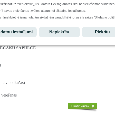
klikšķināt uz "Nepiekrītu", jūsu datorā tiks saglabātas tikai nepieciešamās sīkdatnes
nīt savas piekrišanas izvēles, atjauninot sīkdatņu iestatījumus.
ar tīmekļvietnē izmantotajām sīkdatnēm varat klikšķinot uz šīs saites
"Sīkdatņu politi
sapulce.
datņu iestatījumi
Nepiekrītu
Piekrītu
27. septembrī
Druvas vidusskolas
ECĀKU SAPULCE
i
l nav notikušas)
 vēlēšanas