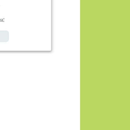
.
ka"