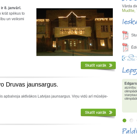
Vārda di
 ir
8.
janvārī.
Mudīte, 
n krāt spēkus to
cību un veiksmi
Iesk
Stu
Ēdi
Lepo
vo Druvas jaunsargus.
Edgars
ieguvis
informā
is apbalvoja aktīvākos Latvijas jaunsargus. Viņu vidū arī mūsējie-
valstī 
3.pakāp
olimpi
Pald