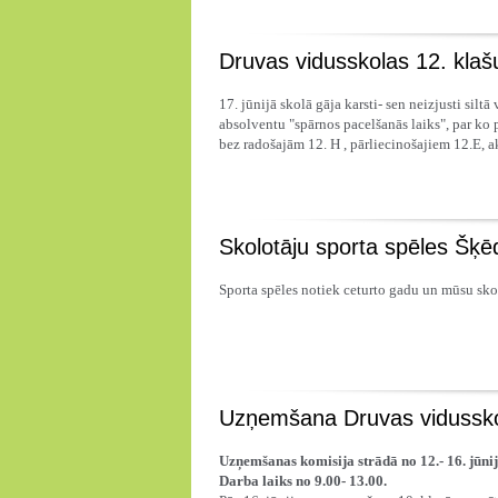
Druvas vidusskolas 12. klaš
17. jūnijā skolā gāja karsti- sen neizjusti siltā
absolventu "spārnos pacelšanās laiks", par ko p
bez radošajām 12. H , pārliecinošajiem 12.E, 
Skolotāju sporta spēles Šķē
Sporta spēles notiek ceturto gadu un mūsu skola
Uzņemšana Druvas vidussko
Uzņemšanas komisija strādā
no 12.- 16. jūni
Darba laiks no 9.00- 13.00.