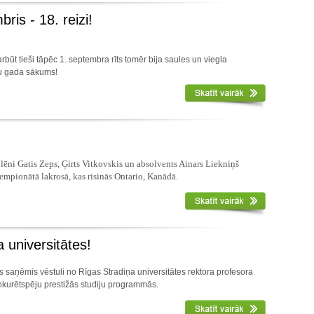
ris - 18. reizi!
rbūt tieši tāpēc 1. septembra rīts tomēr bija saules un viegla
bu gada sākums!
lēni Gatis Zeps, Ģirts Vitkovskis un absolvents Ainars Liekniņš
empionātā lakrosā, kas risinās Ontario, Kanādā.
 universitātes!
s saņēmis vēstuli no Rīgas Stradiņa universitātes rektora profesora
kurētspēju prestižās studiju programmās.