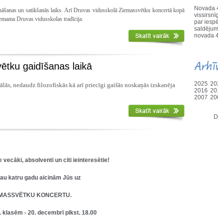
Novada 4
vināšanas un satikšanās laiks. Arī Druvas vidusskolā Ziemassvētku koncertā kopā
vissirs
tņemama Druvas vidusskolas tradīcija.
par iesp
saldējum
novada 4
Arhī
ētku gaidīšanas laikā
2025
20
s, nedaudz filozofiskās kā arī priecīgi gaišās noskaņās izskanēja
2016
20
2007
20
D
e vecāki, absolventi un citi ieinteresētie!
jau katru gadu aicinām Jūs uz
EMASSVĒTKU KONCERTU.
5. klasēm - 20. decembrī plkst. 18.00