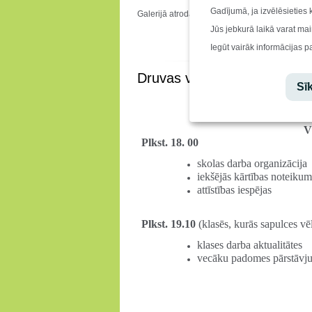
Gadījumā, ja izvēlēsieties 
Galerijā atrodamas bildes no šī pasākuma!
Jūs jebkurā laikā varat mai
Iegūt vairāk informācijas p
Druvas vidusskolas vecāku 
Sīk
V
Plkst. 18. 00
skolas darba organizācija
iekšējās kārtības noteikum
attīstības iespējas
Plkst. 19.10
(klasēs, kurās sapulces vē
klases darba aktualitātes
vecāku padomes pārstāvju