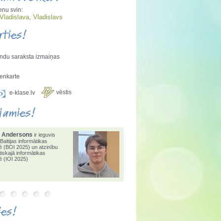
enu svin:
Vladislava, Vladislavs
aties!
ndu saraksta izmaiņas
enkarte
vēstis
e-klase.lv
jamies!
 Andersons
2025. gadā
 1.pakāpi valsts
tikas olimpiādē
,
1.vietu
konkursā "Bebr[a]s" un
i matemātikas atklātajā
ādē
ies!