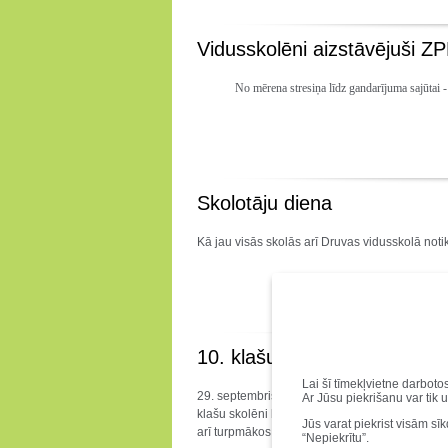
Vidusskolēni aizstāvējuši Z
No mērena stresiņa līdz gandarījuma sajūtai 
Skolotāju diena
Kā jau visās skolās arī Druvas vidusskolā not
10. klašu inaugurācija
Lai šī tīmekļvietne darboto
29. septembris 10. klašu skolēniem izvērtās ma
Ar Jūsu piekrišanu var tik 
klašu skolēni bija pacentušies, liels paldies vi
Jūs varat piekrist visām sī
arī turpmākos gadus!
“Nepiekrītu”.