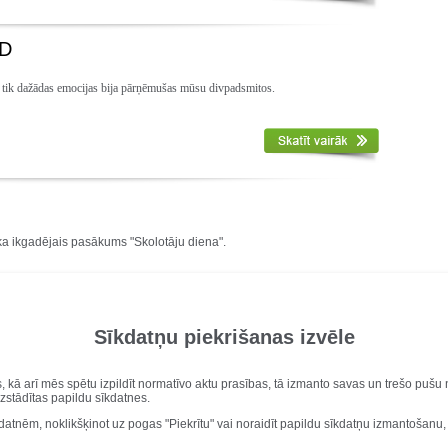
PD
- tik dažādas emocijas bija pārņēmušas mūsu divpadsmitos.
ika ikgadējais pasākums "Skolotāju diena".
Sīkdatņu piekrišanas izvēle
s, kā arī mēs spētu izpildīt normatīvo aktu prasības, tā izmanto savas un trešo puš
nāmi satraucošs, jo viņi taču tika uzņemti vidusskolēnu pulkā! 11.
uzstādītas papildu sīkdatnes.
ņiem par to! Cerēsim, ka inaugurācijas pasākumi tikpat labi tiks rīkoti
kdatnēm, noklikšķinot uz pogas "Piekrītu" vai noraidīt papildu sīkdatņu izmantošanu,