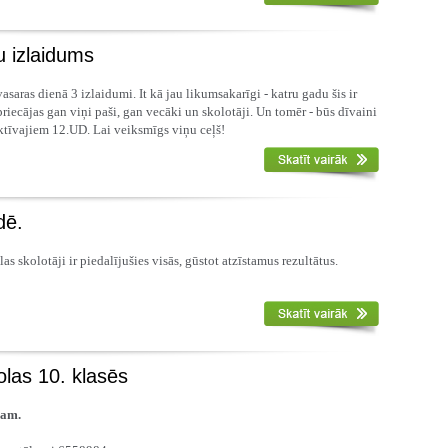
u izlaidums
 vasaras dienā 3 izlaidumi. It kā jau likumsakarīgi - katru gadu šis ir
riecājas gan viņi paši, gan vecāki un skolotāji. Un tomēr - būs dīvaini
aktīvajiem 12.UD. Lai veiksmīgs viņu ceļš!
dē.
s skolotāji ir piedalījušies visās, gūstot atzīstamus rezultātus.
las 10. klasēs
jam.